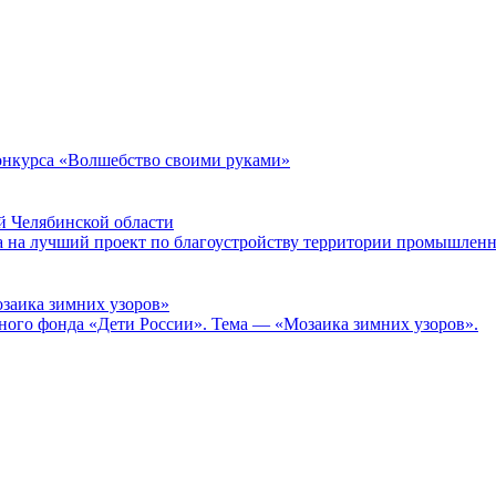
конкурса «Волшебство своими руками»
й Челябинской области
а на лучший проект по благоустройству территории промышлен
озаика зимних узоров»
ного фонда «Дети России». Тема — «Мозаика зимних узоров».