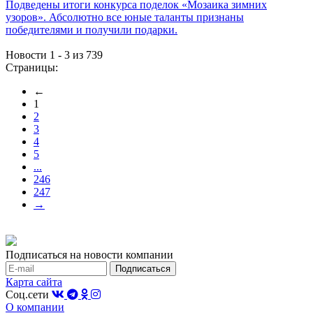
Подведены итоги конкурса поделок «Мозаика зимних
узоров». Абсолютно все юные таланты признаны
победителями и получили подарки.
Новости 1 - 3 из 739
Страницы:
←
1
2
3
4
5
...
246
247
→
Подписаться на новости компании
Карта сайта
Соц.сети
О компании