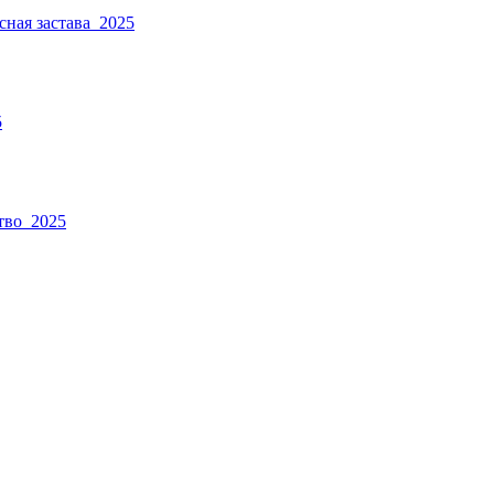
ная застава_2025
5
тво_2025