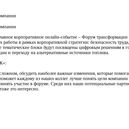
омпании
омпании
Главное корпоративное онлайн-событие – Форум трансформации –
аботы в рамках корпоративной стратегии: безопасность труда, 
е тематические блоки будут посвящены цифровым решениям в го
ции и переходу на альтернативные источники топлива.
К»:
 сложном, обсудить наиболее важные изменения, которые помог
поможет каждому из наших коллег лучше понять цели компании и
ринять участие в форуме. Среди них наши потенциальные партн
тоже это интересно.