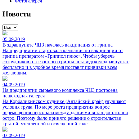
Фотогалерея
Новости
05.09.2019
В здравпункте ЧЦЗ началась вакцинация от гриппа
На предприятии стартовала кампания по вакцинации от
гриппа препаратом «Гриппол плюс». Чтобы уберечь
сотрудников от сезонного гриппа, в заводском здравпункте
бесплатно и в удобное время поставят прививки всем
желающим.
04.09.2019
На предприятии сырьевого комплекса ЧЦЗ построена
пешеходная галерея
На Корбалихинском руднике (Алтайский край) улучшают
условия труда. По мере роста предприятия вопрос
перемещения персонала между зданиями встал достаточно
остро. Поэтому было принято решение о строительстве
крытой, утепленной и освещенной гале...
03.09.2019