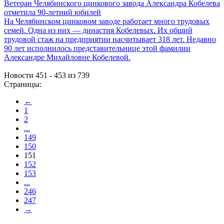
Ветеран Челябинского цинкового завода Александра Кобелева
отметила 90-летний юбилей
На Челябинском цинковом заводе работает много трудовых
семей. Одна из них — династия Кобелевых. Их общий
трудовой стаж на предприятии насчитывает 318 лет. Недавно
90 лет исполнилось представительнице этой фамилии
Александре Михайловне Кобелевой.
Новости 451 - 453 из 739
Страницы:
←
1
2
...
149
150
151
152
153
...
246
247
→